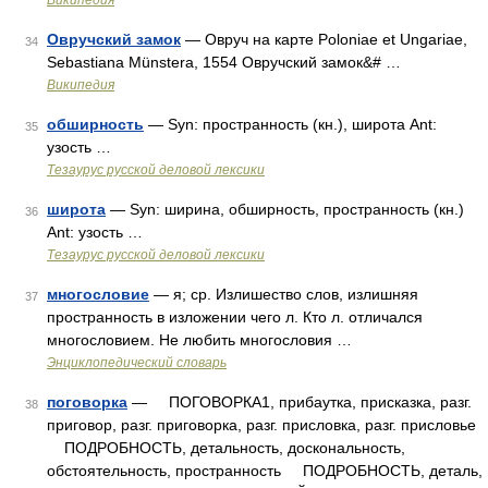
Википедия
Овручский замок
— Овруч на карте Poloniae et Ungariae,
34
Sebastiana Münstera, 1554 Овручский замок&# …
Википедия
обширность
— Syn: пространность (кн.), широта Ant:
35
узость …
Тезаурус русской деловой лексики
широта
— Syn: ширина, обширность, пространность (кн.)
36
Ant: узость …
Тезаурус русской деловой лексики
многословие
— я; ср. Излишество слов, излишняя
37
пространность в изложении чего л. Кто л. отличался
многословием. Не любить многословия …
Энциклопедический словарь
поговорка
— ПОГОВОРКА1, прибаутка, присказка, разг.
38
приговор, разг. приговорка, разг. присловка, разг. присловье
ПОДРОБНОСТЬ, детальность, доскональность,
обстоятельность, пространность ПОДРОБНОСТЬ, деталь,