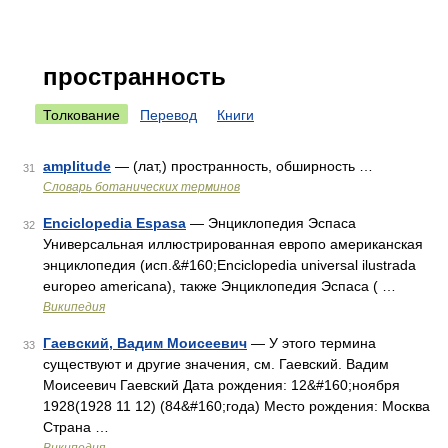
пространность
Толкование
Перевод
Книги
amplitude
— (лат,) пространность, обширность …
31
Словарь ботанических терминов
Enciclopedia Espasa
— Энциклопедия Эспаса
32
Универсальная иллюстрированная европо американская
энциклопедия (исп.&#160;Enciclopedia universal ilustrada
europeo americana), также Энциклопедия Эспаса ( …
Википедия
Гаевский, Вадим Моисеевич
— У этого термина
33
существуют и другие значения, см. Гаевский. Вадим
Моисеевич Гаевский Дата рождения: 12&#160;ноября
1928(1928 11 12) (84&#160;года) Место рождения: Москва
Страна …