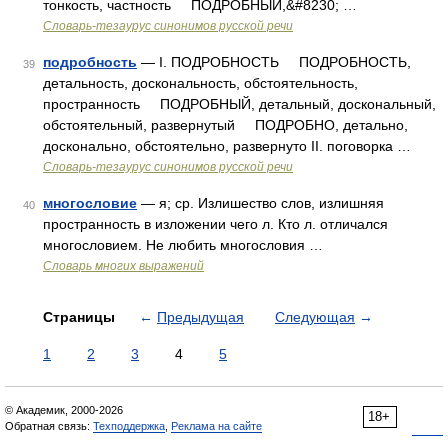
тонкость, частность ПОДРОБНЫЙ,&#8230; …
Словарь-тезаурус синонимов русской речи
подробность
— I. ПОДРОБНОСТЬ ПОДРОБНОСТЬ,
39
детальность, доскональность, обстоятельность,
пространность ПОДРОБНЫЙ, детальный, доскональный,
обстоятельный, развернутый ПОДРОБНО, детально,
досконально, обстоятельно, развернуто II. поговорка …
Словарь-тезаурус синонимов русской речи
многословие
— я; ср. Излишество слов, излишняя
40
пространность в изложении чего л. Кто л. отличался
многословием. Не любить многословия …
Словарь многих выражений
Страницы
←
Предыдущая
Следующая
→
1
2
3
4
5
© Академик, 2000-2026
18+
Обратная связь:
Техподдержка
,
Реклама на сайте