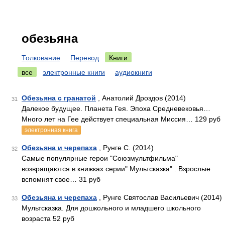
обезьяна
Толкование
Перевод
Книги
все
электронные книги
аудиокниги
Обезьяна с гранатой
, Анатолий Дроздов (2014)
31
Далекое будущее. Планета Гея. Эпоха Средневековья…
Много лет на Гее действует специальная Миссия… 129 руб
электронная книга
Обезьяна и черепаха
, Рунге С. (2014)
32
Самые популярные герои "Союзмультфильма"
возвращаются в книжках серии" Мультсказка" . Взрослые
вспомнят свое… 31 руб
Обезьяна и черепаха
, Рунге Святослав Васильевич (2014)
33
Мультсказка. Для дошкольного и младшего школьного
возраста 52 руб