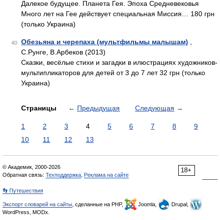
Далекое будущее. Планета Гея. Эпоха Средневековья
Много лет на Гее действует специальная Миссия… 180 грн
(только Украина)
Обезьяна и черепаха (мультфильмы малышам)
,
40
С.Рунге, В.Арбеков (2013)
Сказки, весёлые стихи и загадки в илюстрациях художников-
мультипликаторов для детей от 3 до 7 лет 32 грн (только
Украина)
Страницы
←
Предыдущая
Следующая
→
1
2
3
4
5
6
7
8
9
10
11
12
13
© Академик, 2000-2026
18+
Обратная связь:
Техподдержка
,
Реклама на сайте
👣 Путешествия
Экспорт словарей на сайты
, сделанные на PHP,
Joomla,
Drupal,
WordPress, MODx.