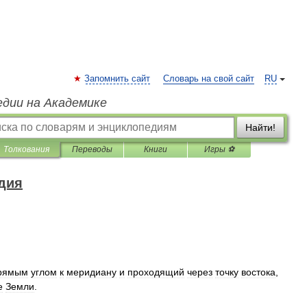
Запомнить сайт
Словарь на свой сайт
RU
едии на Академике
Найти!
Толкования
Переводы
Книги
Игры ⚽
дия
рямым
углом
к
меридиану
и
проходящий
через
точку
востока
,
е
Земли
.