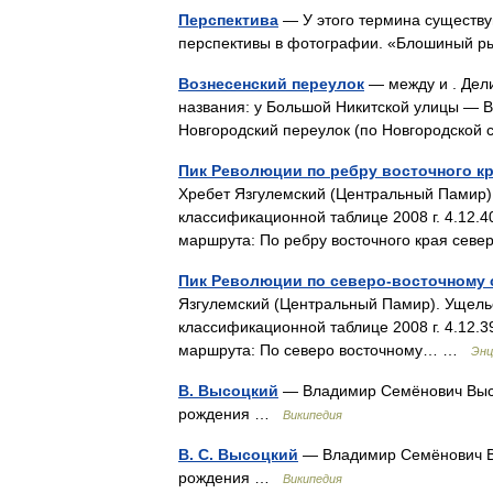
Перспектива
— У этого термина существую
перспективы в фотографии. «Блошиный ры
Вознесенский переулок
— между и . Дел
названия: у Большой Никитской улицы — В
Новгородский переулок (по Новгородской 
Пик Революции по ребру восточного к
Хребет Язгулемский (Центральный Памир)
классификационной таблице 2008 г. 4.12.
маршрута: По ребру восточного края се
Пик Революции по северо-восточному 
Язгулемский (Центральный Памир). Ущель
классификационной таблице 2008 г. 4.12.
маршрута: По северо восточному… …
Энц
В. Высоцкий
— Владимир Семёнович Высо
рождения …
Википедия
В. С. Высоцкий
— Владимир Семёнович Вы
рождения …
Википедия