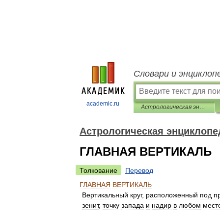
Словари и энциклоп
academic.ru
Астрологическая энциклопедия
Астрологическая энциклопе
ГЛАВНАЯ ВЕРТИКАЛЬ
Толкование
Перевод
ГЛАВНАЯ
ВЕРТИКАЛЬ
Вертикальный
круг
,
расположенный
под
п
зенит
,
точку
запада
и
надир
в
любом
мест