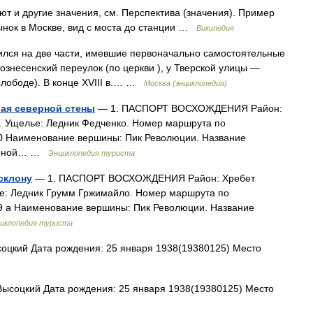
т и другие значения, см. Перспектива (значения). Пример
нок в Москве, вид с моста до станции …
Википедия
ился на две части, имевшие первоначально самостоятельные
ознесенский переулок (по церкви ), у Тверской улицы —
слободе). В конце XVIII в.… …
Москва (энциклопедия)
рая северной стены
— 1. ПАСПОРТ ВОСХОЖДЕНИЯ Район:
. Ущелье: Ледник Федченко. Номер маршрута по
40 Наименование вершины: Пик Революции. Название
верной… …
Энциклопедия туриста
склону
— 1. ПАСПОРТ ВОСХОЖДЕНИЯ Район: Хребет
е: Ледник Грумм Гржимайло. Номер маршрута по
39 а Наименование вершины: Пик Революции. Название
иклопедия туриста
цкий Дата рождения: 25 января 1938(19380125) Место
соцкий Дата рождения: 25 января 1938(19380125) Место