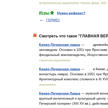
Астрологическая
энциклопедия
.
Николас
Девор
.
1947
.
Игры ⚽
Нужен реферат?
ГЕРМЕС
Смотреть что такое "ГЛАВНАЯ ВЕР
Киево-Печерская лавра
— древнейший м
заповедник. Основан в 1051 при Ярославе
феодальный землевладелец. Искусствен
советская энциклопедия
Киево-Печерская лавра
— в Киеве, дре
монастырь лавра). Основан в 1051 при Ярос
Архитектурный комплекс сложился в XI XV
энциклопедия
Киево-Печерская Лавра
— мужской монаст
крупный религиозный и культурный центр:
Печерский патерик» (XIII XV вв.), дейст