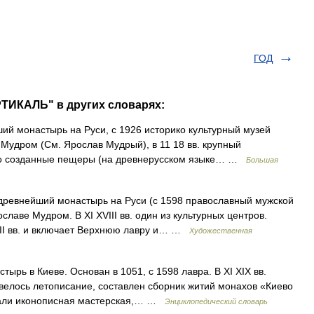
ГОД
ТИКАЛЬ" в других словарях:
онастырь на Руси, с 1926 историко культурный музей
 Мудром (См. Ярослав Мудрый), в 11 18 вв. крупный
но созданные пещеры (на древнерусском языке… …
Большая
внейший монастырь на Руси (с 1598 православный мужской
лаве Мудром. В XI XVIII вв. один из культурных центров.
III вв. и включает Верхнюю лавру и… …
Художественная
ырь в Киеве. Основан в 1051, с 1598 лавра. В XI XIX вв.
 велось летописание, составлен сборник житий монахов «Киево
вовали иконописная мастерская,… …
Энциклопедический словарь