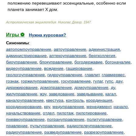
положению перевешивают эссенциальные, особенно если
планета занимает X дом.
Астрологическая энциклопедия
.
Николас Девор
.
1947
.
Игры ⚽
Нужна курсовая?
Синонимы
:
автопомпоуправление
,
автоуправление
,
администрация
,
администрирование
,
аптекоуправление
,
бергколлегия
,
биоуправление
,
блокуправление
,
богодержавие
,
богоначалие
,
видеоуправление
,
вождение
,
гаширование
,
геологоуправление
,
гидроуправление
,
главлит
,
главмервес
,
гознак
,
горжилуправление
,
госуправление
,
гулаг
,
гупс
,
дау
,
дирижирование
,
домоправление
,
домоуправление
,
ду
,
жилуправление
,
жэу
,
заведование
,
заведывание
,
кагал
,
каналоуправление
,
квестура
,
контроль
,
координация
,
координирование
,
кру
,
медуправление
,
менеджмент
,
начало
,
начальствование
,
отдел
,
пилотаж
,
пилотирование
,
пневмоуправление
,
погрануправление
,
политуправление
,
правление
,
пультуправление
,
радиотелеуправление
,
радиоуправление
,
разведуправление
,
разрезоуправление
,