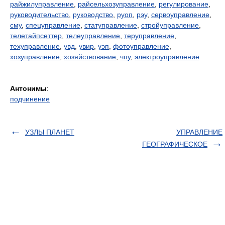
райжилуправление
,
райсельхозуправление
,
регулирование
,
руководительство
,
руководство
,
руоп
,
рэу
,
сервоуправление
,
сму
,
спецуправление
,
статуправление
,
стройуправление
,
телетайпсеттер
,
телеуправление
,
теруправление
,
техуправление
,
увд
,
увир
,
уэп
,
фотоуправление
,
хозуправление
,
хозяйствование
,
чпу
,
электроуправление
Антонимы
:
подчинение
УЗЛЫ ПЛАНЕТ
УПРАВЛЕНИЕ
ГЕОГРАФИЧЕСКОЕ